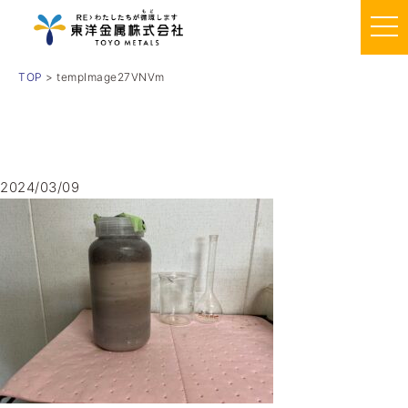
TOP
> tempImage27VNVm
2024/03/09