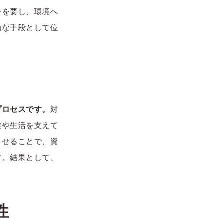
ーを要し、環境へ
効な手段として位
プロセスです。
対
業や生活を支えて
させることで、資
す。結果として、
。
性