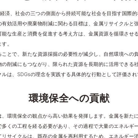
境、経済、社会の三つの側面から持続可能な社会を目指す国際
の有効活用や廃棄物削減に関わる目標は、金属リサイクルと
可能な生産と消費を促進する考え方は、金属資源を循環させ
ます。
ることで、新たな資源採掘の必要性が減少し、自然環境への
物の削減にもつながり、限られた資源を長期的に活用できる
クルは、SDGsの理念を実践する具体的な行動として評価され
環境保全への貢献
は、環境保全の観点から高い効果を発揮します。金属を新た
で多くの工程を経る必要があり、その過程で大量のエネルギ
てリサイクルは、既存の金属を再利用するため、エネルギー