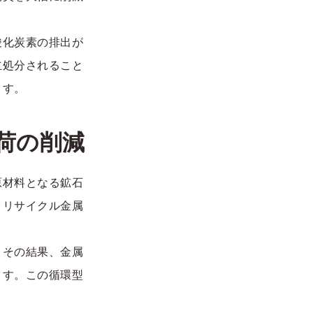
酸化炭素の排出が
立処分されること
ます。
荷の削減
原材料となる鉱石
。リサイクル金属
。その結果、金属
ます。この循環型